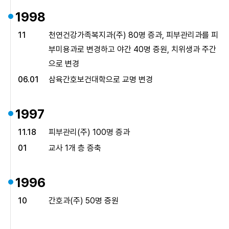
1998
11
천연건강가족복지과(주) 80명 증과, 피부관리과를 피
부미용과로
변경하고 야간 40명 증원, 치위생과 주간
으로 변경
06.01
삼육간호보건대학으로 교명 변경
1997
11.18
피부관리(주) 100명 증과
01
교사 1개 층 증축
1996
10
간호과(주) 50명 증원