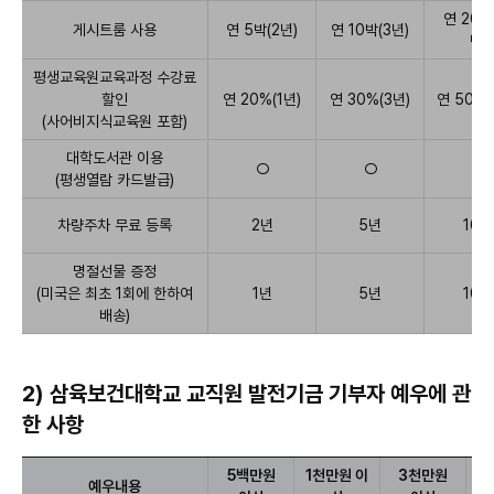
할
기
수
연 20박
금
게시트룸 사용
연 5박(2년)
연 10박(3년)
있
년)
기
습
부
니
평생교육원교육과정 수강료
다.
자
할인
연 20%(1년)
연 30%(3년)
연 50%(
예
(사어비지식교육원 포함)
우
안
대학도서관 이용
○
○
○
내
(평생열람 카드발급)
표
차량주차 무료 등록
2년
5년
10년
명절선물 증정
(미국은 최초 1회에 한하여
1년
5년
10년
배송)
2) 삼육보건대학교 교직원 발전기금 기부자 예우에 관
한 사항
예
5백만원
1천만원 이
3천만원
예우내용
우