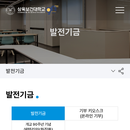
MENU
발전기금
발전기금
공
발전기금
유
기부 키오스크
발전기금
(온라인 기부)
개교 90주년 기념
에텔리안(화장품)
하