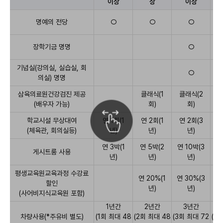
이상
상
이상
내
용,1
명예의 전당
○
○
○
천
만
원
장학기금 명명
○
이
상,5
기념실(강의실, 실습실, 회
○
천
의실) 명명
만
원
삼육의료원건강검진 제공
클래식(1
클래식(2
V
이
(배우자 가능)
회)
회)
터
상,1
치
하
학교시설 무상대여
연 1회(1
연 2회(1
연 2회(3
연
억
면
원
(체육관, 회의실등)
년)
년)
년)
테
이
이
연 3박(1
연 5박(2
연 10박(3
연
상,10
게시트룸 사용
블
년)
년)
년)
억
스
크
원
평생교육원교육과정 수강료
롤
이
연 20%(1
연 30%(3
할인
할
상
년)
년)
수
(사어비지식교육원 포함)
항
있
목
1년간
2년간
3년간
습
순
니
차량사용(*주유비 별도)
(1회 최대 48
(2회 최대 48
(3회 최대 72
(5