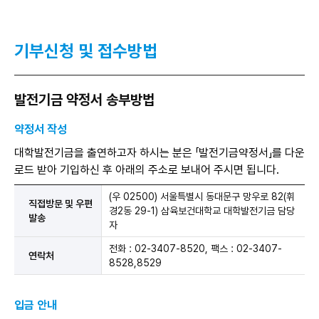
기부신청 및
접수방법
발전기금 약정서 송부방법
약정서 작성
대학발전기금을 출연하고자 하시는 분은 「발전기금약정서」를 다운
로드 받아 기입하신 후 아래의 주소로 보내어 주시면 됩니다.
약
(우 02500) 서울특별시 동대문구 망우로 82(휘
직접방문 및 우편
정
경2동 29-1) 삼육보건대학교 대학발전기금 담당
발송
서
자
작
성
전화 : 02-3407-8520, 팩스 : 02-3407-
연락처
송
8528,8529
부
방
법
입금 안내
안