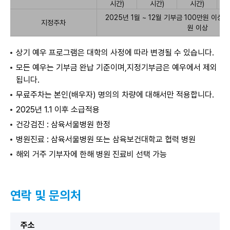
다.
으
시간)
시간)
시간)
로
2025년 1월 ~ 12월 기부금 100만원 이상
삼
지정주차
원 이상
육
보
건
상기 예우 프로그램은 대학의 사정에 따라 변경될 수 있습니다.
대
모든 예우는 기부금 완납 기준이며,지정기부금은 예우에서 제외
학
됩니다.
교
교
무료주차는 본인(배우자) 명의의 차량에 대해서만 적용합니다.
직
2025년 1.1 이후 소급적용
원
발
건강검진 : 삼육서울병원 한정
전
기
병원진료 : 삼육서울병원 또는 삼육보건대학교 협력 병원
금
해외 거주 기부자에 한해 병원 진료비 선택 가능
기
부
자
예
연락 및 문의처
우
안
내
주소
표