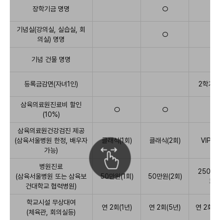
원
장학기금 명명
○
○
이
상,5
기념실(강의실, 실습실, 회
○
○
천
의실) 명명
만
원
기념 건물 명명
이
상,1
억
등록금감면(자녀1인)
2학기 
원
이
삼육의료원진료비 할인
○
○
○
상,10
(10%)
억
원
삼육의료원건강검진 제공
이
(삼육서울병원 한정, 배우자
클래식(1회)
클래식(2회)
VIP(2
터
상
치
가능)
하
항
면
병원진료
목
250만원
테
순
(삼육서울병원 또는 삼육보
50만원(1회)
50만원(2회)
이
회)
으
건대학교 협력병원)
블
로
스
학교시설 무상대여
발
크
연 2회(1년)
연 2회(5년)
연 2회(1
(체육관, 회의실등)
롤
전