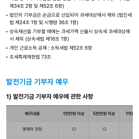
금
제34조 2항 및 제52조 6항)
안
내
법인의 기부금은 손금으로 산입되어 과세대상에서 제외 (법인세
표
법 제24조 1항 및 시행령 36조 1항)
상속재산을 기부할 때에는 과세가액 산출시 상속세 과세대상에
서 제외 (상속세법 제16조 1항)
개인 근로소득 공제 : 소득세법 제52조 6항
조세특례제한법 73조
발전기금 기부자
예우
1) 발전기금 기부자 예우에 관한 사항
예
예우내용
1천만원 이상
5천만원 이상
1억원 
우
내
용,1
명예의 전당
○
○
○
천
만