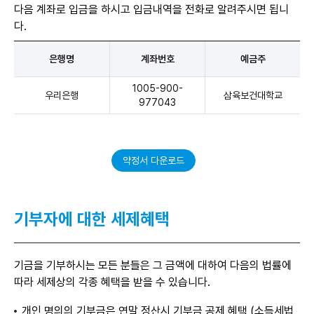
다음 계좌로 입금을 하시고 입금내역을 전화로 알려주시면 됩니
내
표
다.
은
은행명
계좌번호
예금주
행
명,
계
1005-900-
우리은행
삼육보건대학교
좌
977043
번
호,
예
금
약정서 다운로드
주
항
목
순
기부자에 대한
세제혜택
으
로
발
전
기금을 기부하시는 모든 분들은 그 금액에 대하여 다음의 법률에
기
따라 세제상의 각종 혜택을 받을 수 있습니다.
금
입
개인 명의의 기부금은 연말 정산시 기부금 공제 혜택 (소득세법