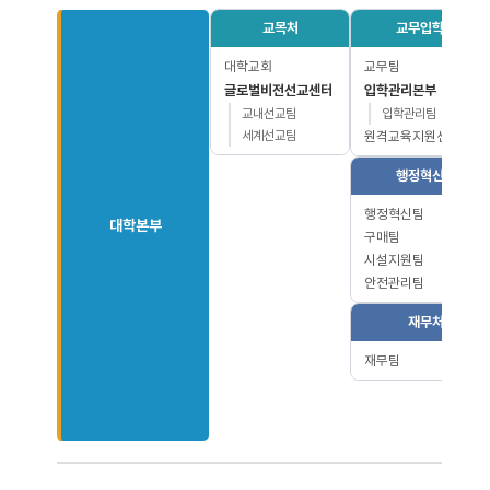
교목처
교무입학처
대학교회
교무팀
글로벌비전선교센터
입학관리본부
교내선교팀
입학관리팀
세계선교팀
원격교육지원센터
행정혁신처
행정혁신팀
대학본부
구매팀
시설지원팀
안전관리팀
재무처
재무팀