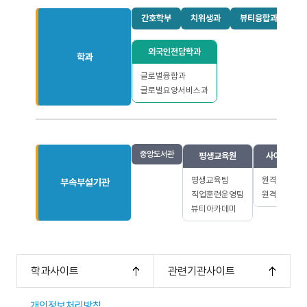
간호학부
치위생과
뷰티융합과
사
외국인전담학과
학과
글로벌융합과
글로벌요양서비스과
중앙도서관
평생교육원
사이버지식
평생교육팀
원격평생교육
부속부설기관
직업훈련운영팀
원격직업훈련
뷰티아카데미
학과사이트
관련기관사이트
개인정보처리방침