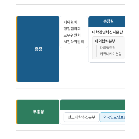
하
총장실
제위원회
행정협의회
대학경영혁신자문단
기
교무위원회
대외협력본부
AI전략위원회
대외협력팀
총장
커뮤니케이션팀
부총장
선도대학추진본부
외국인요양보호사 양성