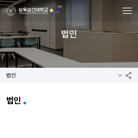
MENU
법인
법인
공
법인
유
하